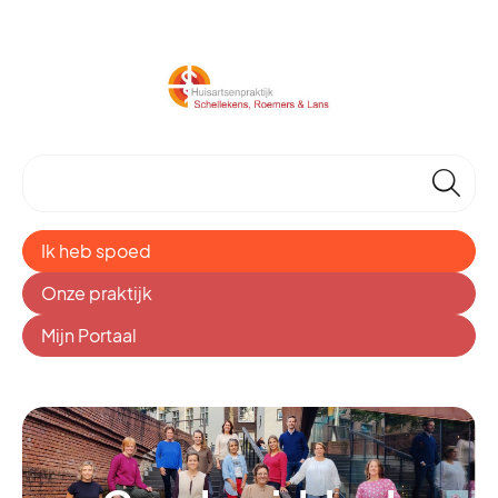
🔎
Ik heb spoed
Onze praktijk
Mijn Portaal