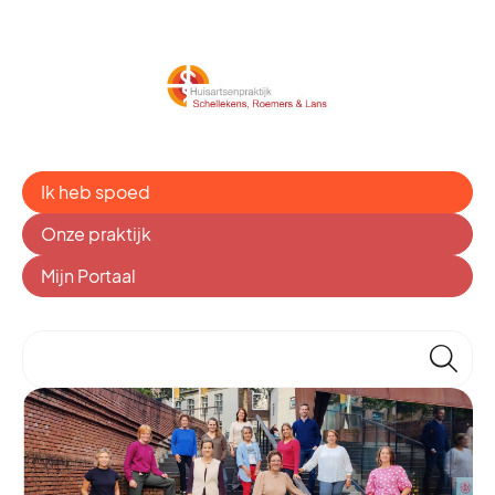
Ik heb spoed
Onze praktijk
Mijn Portaal
🔎