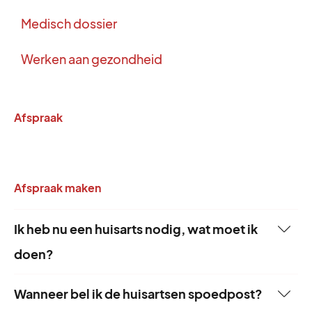
Medisch dossier
Werken aan gezondheid
Afspraak
Afspraak maken
Ik heb nu een huisarts nodig, wat moet ik
doen?
Wanneer bel ik de huisartsen spoedpost?
In een levensbedreigende situatie bel je direct